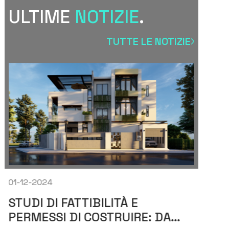
ULTIME
NOTIZIE
.
TUTTE LE NOTIZIE
01-12-2024
01-
STUDI DI FATTIBILITÀ E
VA
PERMESSI DI COSTRUIRE: DA
EC