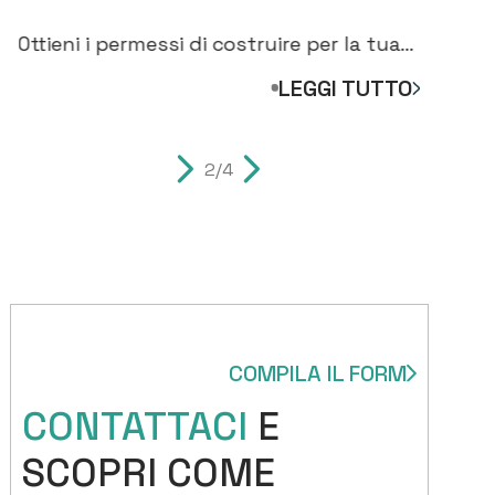
DOVE INIZIARE PER COSTRUIRE
GI
CASA
C
Ottieni i permessi di costruire per la tua
Ana
nuova casa. Scopri i passaggi per
acq
LEGGI TUTTO
costruire casa
mis
2/4
COMPILA IL FORM
CONTATTACI
E
SCOPRI COME