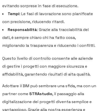
P
evitando sorprese in fase di esecuzione.
A
Tempi
: Le fasi di lavorazione sono pianificate
con precisione, riducendo ritardi.
SE
Responsabilità
: Grazie alla tracciabilità dei
PE
dati, è sempre chiaro chi ha fatto cosa,
PR
migliorando la trasparenza e riducendo i conflitti.
P
Questo livello di controllo consente alle aziende
B
di gestire i progetti con maggiore sicurezza e
affidabilità, garantendo risultati di alta qualità.
C
Adottare il BIM può sembrare una sfida, ma con un
partner come
STRAstudio
, il passaggio alla
digitalizzazione dei progetti diventa semplice e
vantaggioso. Grazie alla nostra esperienza e